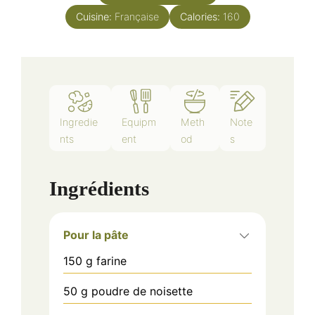
Cuisine:
Française
Calories:
160
Ingredie
Equipm
Meth
Note
nts
ent
od
s
Ingrédients
Pour la pâte
150
g
farine
50
g
poudre de noisette