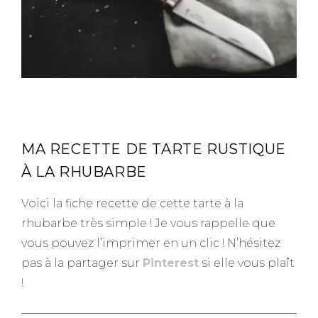
–
MA RECETTE DE TARTE RUSTIQUE
À LA RHUBARBE
Voici la fiche recette de cette tarte à la
rhubarbe très simple ! Je vous rappelle que
vous pouvez l’imprimer en un clic ! N’hésitez
pas à la partager sur
Pinterest
si elle vous plaît
!