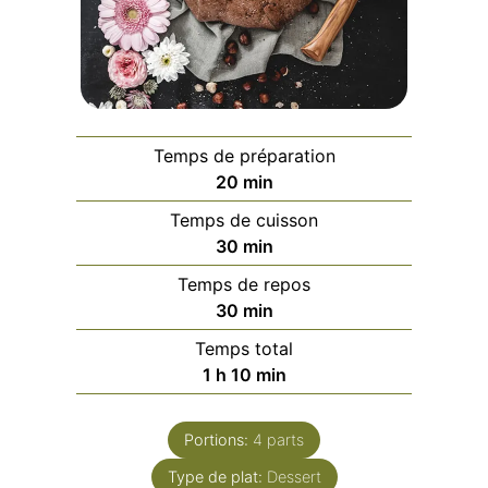
Temps de préparation
20
min
Temps de cuisson
30
min
Temps de repos
30
min
Temps total
1
h
10
min
Portions:
4
parts
Type de plat:
Dessert