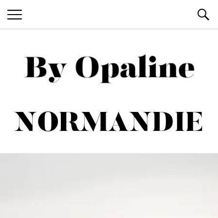
BY OPALINE
Blog voyage et art de vivre
NORMANDIE