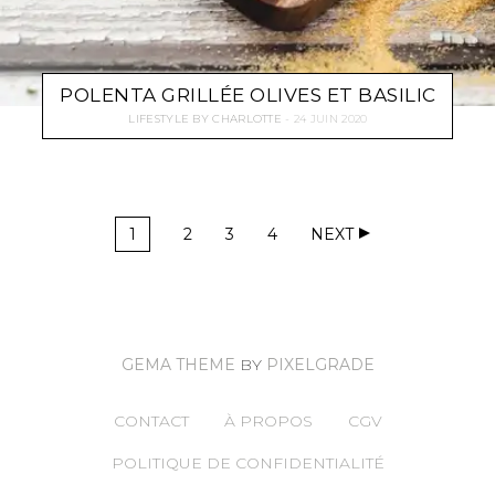
POLENTA GRILLÉE OLIVES ET BASILIC
LIFESTYLE
BY
CHARLOTTE
24 JUIN 2020
1
2
3
4
NEXT
GEMA THEME
BY
PIXELGRADE
CONTACT
À PROPOS
CGV
POLITIQUE DE CONFIDENTIALITÉ