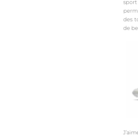
sport
perme
des t
de bei
J’aim