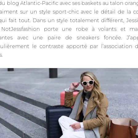
 du blog Atlantic-Pacific avec ses baskets au talon oran
raiment sur un style sport-chic avec le détail de la c
ui fait tout. Dans un style totalement différent, Jess
 NotJessfashion porte une robe à volants et ma
fantes avec une paire de sneakers foncée. J’app
culièrement le contraste apporté par l’association 
s.