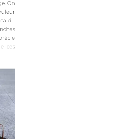
ge. On
ouleur
ica du
nches
récie
de ces