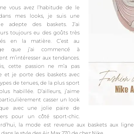
e vous avez l’habitude de le
 dans mes looks, je suis une
de adepte des baskets. J’ai
leurs toujours eu des goûts très
rmés en la matière. C’est au
ège que j’ai commencé à
ent m’intéresser aux tendances.
is, cette passion ne m’a pas
e et je porte des baskets avec
types de tenues, de la plus sport
plus habillée. D’ailleurs, j’aime
particulièrement casser un look
ique avec une jolie paire de
ers pour un côté sport-chic.
rd’hui, la mode est revenue aux baskets aux ligne
 dans le style des Air Max 270 de chez Nike.