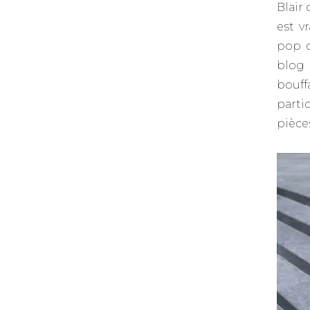
Blair
est v
pop q
blog
bouf
parti
pièce