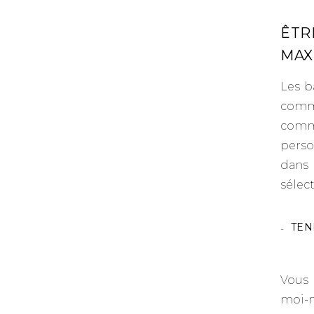
ÊTR
MAX
Les b
comme
com
perso
dans 
sélect
TEN
Vous 
moi-m