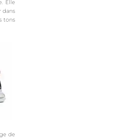
. Elle
r dans
s tons
ige de