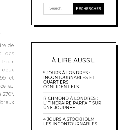
S
ire de
ec des
À LIRE AUSSI…
. Pour
e deux
5 JOURS À LONDRES :
INCONTOURNABLES ET
991 et
QUARTIERS
nce au
CONFIDENTIELS
 270°.
RICHMOND À LONDRES :
mbreux
L’ITINÉRAIRE PARFAIT SUR
UNE JOURNÉE
4 JOURS À STOCKHOLM :
LES INCONTOURNABLES