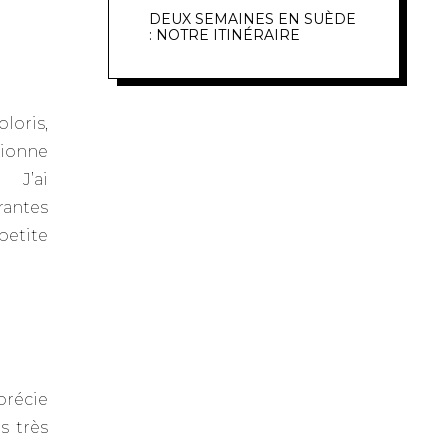
DEUX SEMAINES EN SUÈDE
: NOTRE ITINÉRAIRE
loris,
tionne
J’ai
rantes
petite
précie
s très