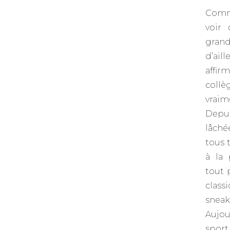
Comm
voir
gran
d’ail
affi
coll
vraim
Depu
lâché
tous 
à la 
tout 
class
sneak
Aujou
sport,