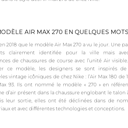
MODÈLE AIR MAX 270 EN QUELQUES MOT
 en 2018 que le modèle Air Max 270 a vu le jour. Une pa
ts clairement identifiée pour la ville mais av
ences de chaussures de course avec l’unité Air visible
ser ce modèle, les designers se sont inspirés d
es vintage icôniques de chez Nike : l’Air Max 180 de 1
 Max 93. Ils ont nommé le modèle « 270 » en référe
e d’air présent dans la chaussure englobant le talon à
s leur sortie, elles ont été déclinées dans de no
iaux et avec différentes technologies et conceptions.