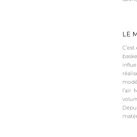
–
LE 
C’est
baske
influ
réali
modèl
l’air
volum
Depui
matér
–