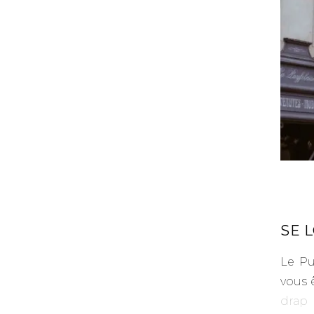
–
SE 
Le Pu
vous 
drap 