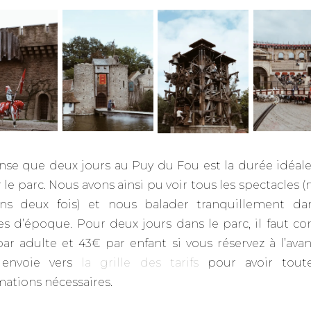
nse que deux jours au Puy du Fou est la durée idéal
er le parc. Nous avons ainsi pu voir tous les spectacles
ins deux fois) et nous balader tranquillement da
ges d’époque. Pour deux jours dans le parc, il faut c
ar adulte et 43€ par enfant si vous réservez à l’avan
 envoie vers
la grille des tarifs
pour avoir toute
mations nécessaires.