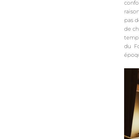
confo
raiso
pas d
de ch
temps
du Fo
époqu