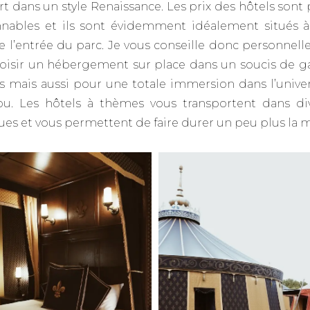
rt dans un style Renaissance. Les prix des hôtels sont 
nnables et ils sont évidemment idéalement situés 
e l’entrée du parc. Je vous conseille donc personnel
oisir un hébergement sur place dans un soucis de g
 mais aussi pour une totale immersion dans l’unive
u. Les hôtels à thèmes vous transportent dans di
es et vous permettent de faire durer un peu plus la 