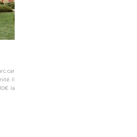
rc car
té. Il
10€ la