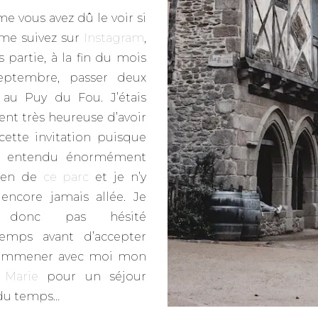
 vous avez dû le voir si
me suivez sur
Instagram
,
s partie, à la fin du mois
eptembre, passer deux
 au Puy du Fou. J’étais
ent très heureuse d’avoir
cette invitation puisque
ais entendu énormément
ien de
ce parc
et je n’y
 encore jamais allée. Je
i donc pas hésité
temps avant d’accepter
’emmener avec moi mon
e
Marie
pour un séjour
du temps…