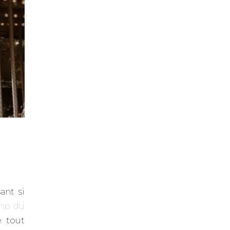
ant si
mp du
 tout