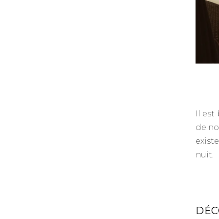
–
Il es
de no
exist
nuit.
–
DÉC