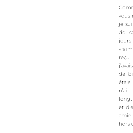
Comme
vous 
je sui
de s
jours
vraim
reçu 
j’av
de b
étais
n’a
long
et d
ami
hors 