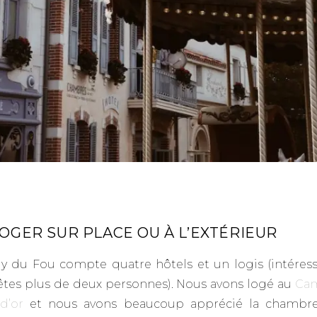
LOGER SUR PLACE OU À L’EXTÉRIEUR
y du Fou compte quatre hôtels et un logis (intéress
êtes plus de deux personnes). Nous avons logé au
Ca
d’or
et nous avons beaucoup apprécié la chambre