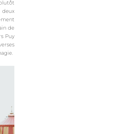
plutôt
à deux
lement
ain de
rs Puy
verses
magie.