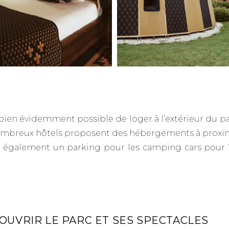
t bien évidemment possible de loger à l’extérieur du pa
mbreux hôtels proposent des hébergements à proximi
e également un parking pour les camping cars pour 
OUVRIR LE PARC ET SES SPECTACLES