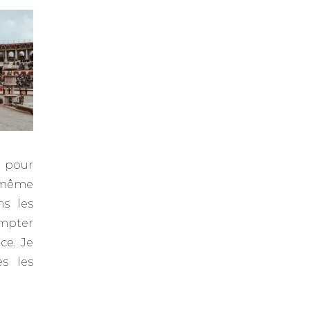
e pour
 (même
ns les
ompter
ce. Je
s les