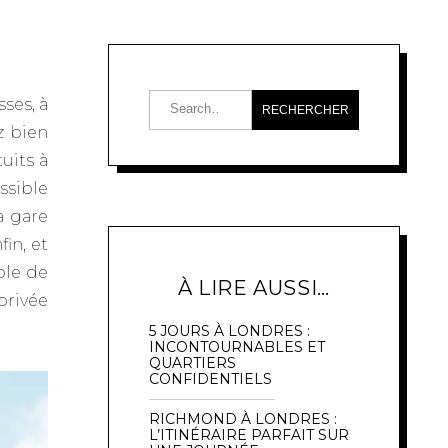
ses, à
z bien
tuits à
ossible
a gare
in, et
ible de
À LIRE AUSSI…
privée
5 JOURS À LONDRES :
INCONTOURNABLES ET
QUARTIERS
CONFIDENTIELS
RICHMOND À LONDRES :
L’ITINÉRAIRE PARFAIT SUR