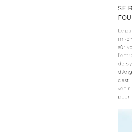
SE 
FOU
Le pa
mi-ch
sûr vo
l’entr
de s’
d’Ang
c’est 
venir
pour 