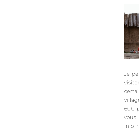
Je pe
visit
certa
villa
60€ p
vous
infor