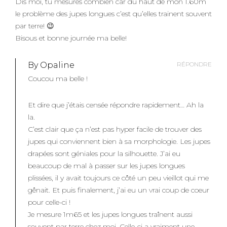
Dis moi, tu mesures combien car du haut de mon 1.60m
le problème des jupes longues c’est qu’elles trainent souvent
par terre! 😉
Bisous et bonne journée ma belle!
By Opaline
RÉPONDRE
Coucou ma belle !
Et dire que j’étais censée répondre rapidement… Ah la
la.
C’est clair que ça n’est pas hyper facile de trouver des
jupes qui conviennent bien à sa morphologie. Les jupes
drapées sont géniales pour la silhouette. J’ai eu
beaucoup de mal à passer sur les jupes longues
plissées, il y avait toujours ce côté un peu vieillot qui me
gênait. Et puis finalement, j’ai eu un vrai coup de coeur
pour celle-ci !
Je mesure 1m65 et les jupes longues traînent aussi
souvent par terre chez moi. Celle-ci a vraiment une