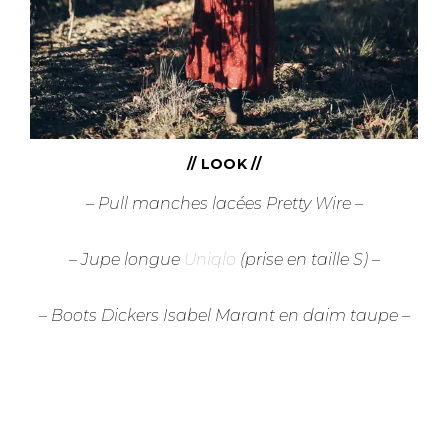
// LOOK //
– Pull manches lacées Pretty Wire –
– Jupe longue
Uniqlo
(prise en taille S) –
– Boots Dickers Isabel Marant en daim taupe –
–
–