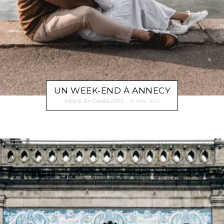
UN WEEK-END À ANNECY
MODE
BY
CHARLOTTE
18 MAI 2022